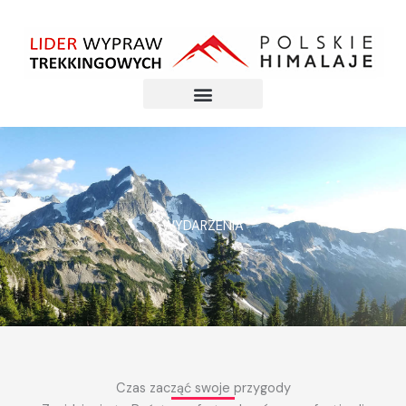
Przejdź
do
treści
WYDARZENIA
Czas zacząć swoje przygody