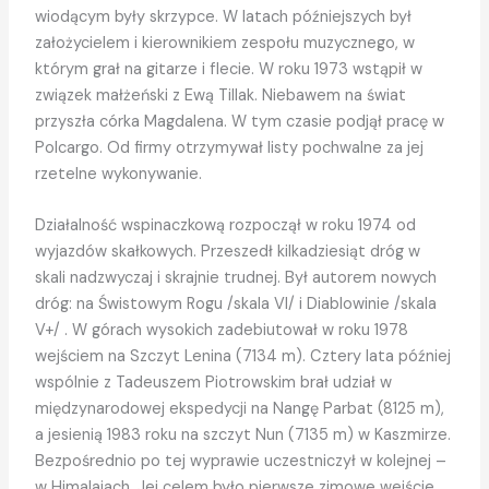
wiodącym były skrzypce. W latach późniejszych był
założycielem i kierownikiem zespołu muzycznego, w
którym grał na gitarze i flecie. W roku 1973 wstąpił w
związek małżeński z Ewą Tillak. Niebawem na świat
przyszła córka Magdalena. W tym czasie podjął pracę w
Polcargo. Od firmy otrzymywał listy pochwalne za jej
rzetelne wykonywanie.
Działalność wspinaczkową rozpoczął w roku 1974 od
wyjazdów skałkowych. Przeszedł kilkadziesiąt dróg w
skali nadzwyczaj i skrajnie trudnej. Był autorem nowych
dróg: na Świstowym Rogu /skala VI/ i Diablowinie /skala
V+/ . W górach wysokich zadebiutował w roku 1978
wejściem na Szczyt Lenina (7134 m). Cztery lata później
wspólnie z Tadeuszem Piotrowskim brał udział w
międzynarodowej ekspedycji na Nangę Parbat (8125 m),
a jesienią 1983 roku na szczyt Nun (7135 m) w Kaszmirze.
Bezpośrednio po tej wyprawie uczestniczył w kolejnej –
w Himalajach. Jej celem było pierwsze zimowe wejście