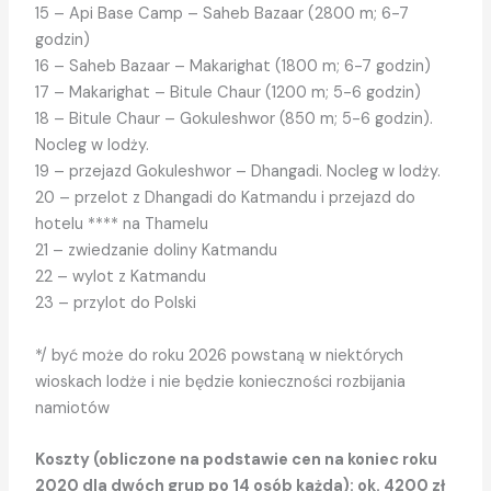
15 – Api Base Camp – Saheb Bazaar (2800 m; 6-7
godzin)
16 – Saheb Bazaar – Makarighat (1800 m; 6-7 godzin)
17 – Makarighat – Bitule Chaur (1200 m; 5-6 godzin)
18 – Bitule Chaur – Gokuleshwor (850 m; 5-6 godzin).
Nocleg w lodży.
19 – przejazd Gokuleshwor – Dhangadi. Nocleg w lodży.
20 – przelot z Dhangadi do Katmandu i przejazd do
hotelu **** na Thamelu
21 – zwiedzanie doliny Katmandu
22 – wylot z Katmandu
23 – przylot do Polski
*/ być może do roku 2026 powstaną w niektórych
wioskach lodże i nie będzie konieczności rozbijania
namiotów
Koszty (obliczone na podstawie cen na koniec roku
2020 dla dwóch grup po 14 osób każda): ok. 4200 zł