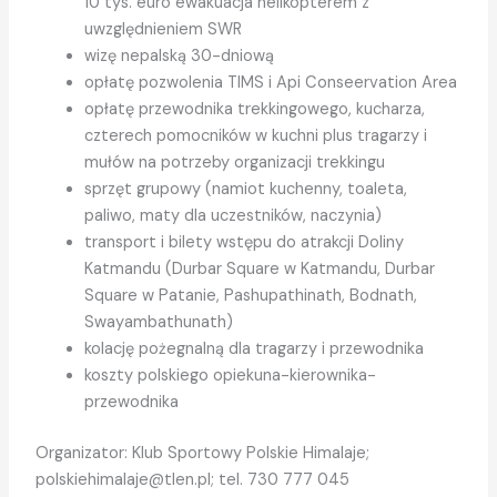
10 tys. euro ewakuacja helikopterem z
uwzględnieniem SWR
wizę nepalską 30-dniową
opłatę pozwolenia TIMS i Api Conseervation Area
opłatę przewodnika trekkingowego, kucharza,
czterech pomocników w kuchni plus tragarzy i
mułów na potrzeby organizacji trekkingu
sprzęt grupowy (namiot kuchenny, toaleta,
paliwo, maty dla uczestników, naczynia)
transport i bilety wstępu do atrakcji Doliny
Katmandu (Durbar Square w Katmandu, Durbar
Square w Patanie, Pashupathinath, Bodnath,
Swayambathunath)
kolację pożegnalną dla tragarzy i przewodnika
koszty polskiego opiekuna-kierownika-
przewodnika
Organizator: Klub Sportowy Polskie Himalaje;
polskiehimalaje@tlen.pl; tel. 730 777 045