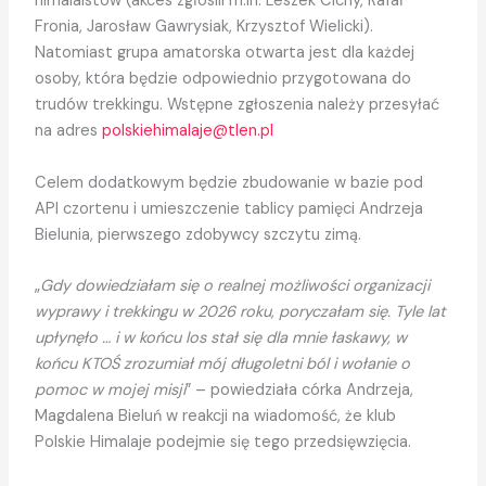
himalaistów (akces zgłosili m.in. Leszek Cichy, Rafał
Fronia, Jarosław Gawrysiak, Krzysztof Wielicki).
Natomiast grupa amatorska otwarta jest dla każdej
osoby, która będzie odpowiednio przygotowana do
trudów trekkingu. Wstępne zgłoszenia należy przesyłać
na adres
polskiehimalaje@tlen.pl
Celem dodatkowym będzie zbudowanie w bazie pod
API czortenu i umieszczenie tablicy pamięci Andrzeja
Bielunia, pierwszego zdobywcy szczytu zimą.
„
Gdy dowiedziałam się o realnej możliwości organizacji
wyprawy i trekkingu w 2026 roku, poryczałam się. Tyle lat
upłynęło … i w końcu los stał się dla mnie łaskawy, w
końcu KTOŚ zrozumiał mój długoletni ból i wołanie o
pomoc w mojej misji
” – powiedziała córka Andrzeja,
Magdalena Bieluń w reakcji na wiadomość, że klub
Polskie Himalaje podejmie się tego przedsięwzięcia.