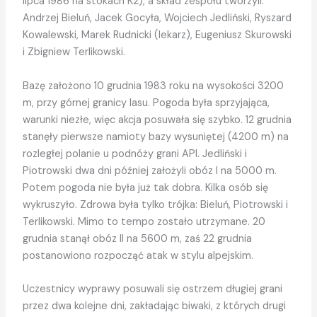
lipca 1986 na stokach K2), a skład zespołu tworzyli:
Andrzej Bieluń, Jacek Gocyła, Wojciech Jedliński, Ryszard
Kowalewski, Marek Rudnicki (lekarz), Eugeniusz Skurowski
i Zbigniew Terlikowski.
Bazę założono 10 grudnia 1983 roku na wysokości 3200
m, przy górnej granicy lasu. Pogoda była sprzyjająca,
warunki niezłe, więc akcja posuwała się szybko. 12 grudnia
stanęły pierwsze namioty bazy wysuniętej (4200 m) na
rozległej polanie u podnóży grani API. Jedliński i
Piotrowski dwa dni później założyli obóz I na 5000 m.
Potem pogoda nie była już tak dobra. Kilka osób się
wykruszyło. Zdrowa była tylko trójka: Bieluń, Piotrowski i
Terlikowski. Mimo to tempo zostało utrzymane. 20
grudnia stanął obóz II na 5600 m, zaś 22 grudnia
postanowiono rozpocząć atak w stylu alpejskim.
Uczestnicy wyprawy posuwali się ostrzem długiej grani
przez dwa kolejne dni, zakładając biwaki, z których drugi