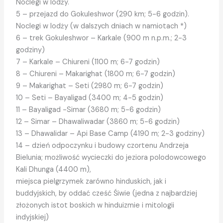
Noclegi w lodży.
5 – przejazd do Gokuleshwor (290 km; 5-6 godzin).
Noclegi w lodży (w dalszych dniach w namiotach *)
6 – trek Gokuleshwor – Karkale (900 m n.p.m.; 2-3
godziny)
7 – Karkale – Chiureni (1100 m; 6-7 godzin)
8 – Chiureni – Makarighat (1800 m; 6-7 godzin)
9 – Makarighat – Seti (2980 m; 6-7 godzin)
10 – Seti – Bayaligad (3400 m; 4-5 godzin)
11 – Bayaligad -Simar (3680 m; 5-6 godzin)
12 – Simar – Dhawaliwadar (3860 m; 5-6 godzin)
13 – Dhawalidar – Api Base Camp (4190 m; 2-3 godziny)
14 – dzień odpoczynku i budowy czortenu Andrzeja
Bielunia; możliwość wycieczki do jeziora polodowcowego
Kali Dhunga (4400 m),
miejsca pielgrzymek zarówno hinduskich, jak i
buddyjskich, by oddać cześć Śiwie (jedna z najbardziej
złożonych istot boskich w hinduizmie i mitologii
indyjskiej)