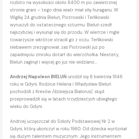
rozbito na wysokości około 6400 m po zawietrznej
stronie grani – tego dnia wiatr miał siłę huraganu. W
Wigilię 24 grudnia Bieluń, Piotrowski i Terlikowski
wyruszyli do ostatecznego szturmu. Bieluń szedł
najszybciej i wysunął się do przodu. W wietrze i mgle
towarzysze wkrótce stracili go z oczu. Terlikowski
niebawem zrezygnował, zaś Piotrowski już po
zapadnięciu zmroku dotarł do wierzchołka. Niestety,
Bieluń zaginął i więcej go już nie widziano…
Andrzej Napoleon BIELUŃ
urodził się 8 kwietnia 1946
roku w Gdyni. Rodzice Helena i Władysław Bieluń
pochodzili z Kresów /dzisiejsza Białoruś/, skąd
przeprowadzili się w latach trzydziestych ubiegłego
wieku do Gdyni.
Andrzej uczęszczał do Szkoły Podstawowej Nr 2 w
Gdyni, którą ukończył w roku 1960. Od dziecka wyróżniał
się dużym talentem muzycznym. Jego instrumentem