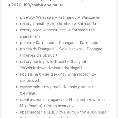
+ 2670 USD/osoba obejmują:
przeloty Warszawa – Katmandu – Warszawa
cztery transfery z/do lotniska w Katmandu
cztery noce w hotelu **** w Katmandu ze
śniadaniami
przeloty Katmandu – Dhangadi – Katmandu
przejazdy Dhangadi – Gokuleshwor – Dhangadi
(również dla obsługi)
cztery noclegi w lodżach (1xDhangadi,
2xGokuleshwor, 1xMahendra Nagar)
noclegi na trasie trekkingu w namiotach 2-
osobowych
wyżywienie: trzy posiłki dziennie podczas
trekkingu
opłatę siedmiu tragarzy na 14 uczestników (max
13 kg/osoba) + jeden awaryjny
ubezpieczenie KL 100 tys. euro, NNW 4000 euro,