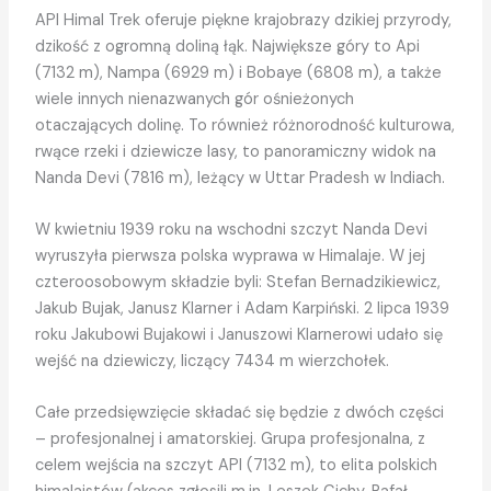
API Himal Trek oferuje piękne krajobrazy dzikiej przyrody,
dzikość z ogromną doliną łąk. Największe góry to Api
(7132 m), Nampa (6929 m) i Bobaye (6808 m), a także
wiele innych nienazwanych gór ośnieżonych
otaczających dolinę. To również różnorodność kulturowa,
rwące rzeki i dziewicze lasy, to panoramiczny widok na
Nanda Devi (7816 m), leżący w Uttar Pradesh w Indiach.
W kwietniu 1939 roku na wschodni szczyt Nanda Devi
wyruszyła pierwsza polska wyprawa w Himalaje. W jej
czteroosobowym składzie byli: Stefan Bernadzikiewicz,
Jakub Bujak, Janusz Klarner i Adam Karpiński. 2 lipca 1939
roku Jakubowi Bujakowi i Januszowi Klarnerowi udało się
wejść na dziewiczy, liczący 7434 m wierzchołek.
Całe przedsięwzięcie składać się będzie z dwóch części
– profesjonalnej i amatorskiej. Grupa profesjonalna, z
celem wejścia na szczyt API (7132 m), to elita polskich