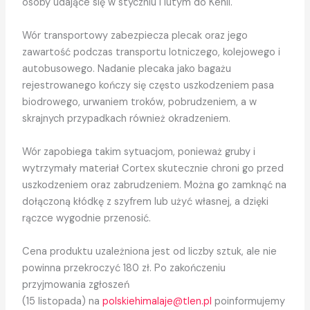
osoby udające się w styczniu i lutym do Kenii.
Wór transportowy zabezpiecza plecak oraz jego
zawartość podczas transportu lotniczego, kolejowego i
autobusowego. Nadanie plecaka jako bagażu
rejestrowanego kończy się często uszkodzeniem pasa
biodrowego, urwaniem troków, pobrudzeniem, a w
skrajnych przypadkach również okradzeniem.
Wór zapobiega takim sytuacjom, ponieważ gruby i
wytrzymały materiał Cortex skutecznie chroni go przed
uszkodzeniem oraz zabrudzeniem. Można go zamknąć na
dołączoną kłódkę z szyfrem lub użyć własnej, a dzięki
rączce wygodnie przenosić.
Cena produktu uzależniona jest od liczby sztuk, ale nie
powinna przekroczyć 180 zł. Po zakończeniu
przyjmowania zgłoszeń
(15 listopada) na
polskiehimalaje@tlen.pl
poinformujemy