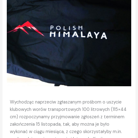
Wychodząc naprzeciw zgłaszanym prośbom o uszycie
klubowych worów transportowych 100 litrowych (115×44
cm) rozpoczynamy przyjmowanie zgłoszeń z terminem
zakończenia 15 listopada, tak, aby można je było
wykonać w ciągu miesiąca, z czego skorzystałyby m.in.