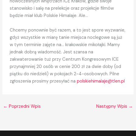
nowoczesnych wnętrzach ICE Kraków, gdzie swoje
stanowisko i salę na prelekcje oraz projekcje filmów
będzie miał klub Polskie Himalaje. Ale…
Chcemy ponownie być razem, a to jest spore wyzwanie,
gdyż wszystkie w miarę tanie miejsca noclegowe są już
w tym terminie zajęte na… krakowskie mikołajki. Mamy
jednak dobrą wiadomość. Jest szansa na
zakwaterowanie tuż przy Centrum Kongresowym ICE
przynajmniej 20 osób w cenie 200 zł za dwie doby (od
piątku do niedzieli) w pokojach 2-4-osobowych. Pilne
zgłoszenia prosimy przesyłać na
polskiehimalaje@tlen.pl
←
Poprzedni Wpis
Następny Wpis
→